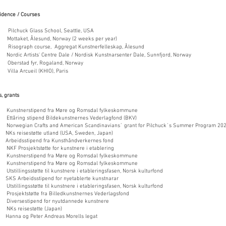
sidence
/ Courses
huck Glass School, Seattle, USA
Mottaket, Ålesund, Norway (2 weeks per year)
3
Risograph course, Aggregat Kunstnerfelleskap, Ålesund
Nordic Artists' Centre Dale / Nordisk Kunstnarsenter Dale, Sunnfjord, Norway
berstad fyr, Rogaland, Norway
illa Arcueil (KHIO), Paris
, grants
tnerstipend fra Møre og Romsdal fylkeskommune
ing stipend Bildekunstnernes Vederlagfond (BKV)
gian Crafts and American Scandinavians´ grant for Pilchuck´s Summer Program 20
8 NKs reisestøtte utland (USA, Sweden, Japan)
Arbeidsstipend fra Kunsthåndverkernes fond
rosjektstøtte for kunstnere i etablering
tnerstipend fra Møre og Romsdal fylkeskommune
tnerstipend fra Møre og Romsdal fylkeskommune
lingsstøtte til kunstnere i etableringsfasen, Norsk kulturfond
KS Arbeidsstipend for nyetablerte kunstnarar
lingsstøtte til kunstnere i etableringsfasen, Norsk kulturfond
ektstøtte fra Billedkunstnernes Vederlagsfond
rsestipend for nyutdannede kunstnere
reisestøtte (Japan)
Hanna og Peter Andreas Morells legat