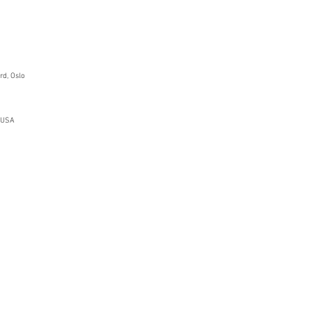
rd, Oslo
, USA