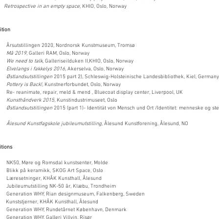
17
Retrospective in an empty space
, KHIO, Oslo, Norway
ition
tstillingen 2020, Nordnorsk Kunstmuseum, Tromsø
9
Må 2019
, Galleri RAM, Oslo, Norway
6
We need to talk
, Galleriseilduken II,KHIO, Oslo, Norway
6
Elvelangs i fakkelys 2016,
Akerselva, Oslo, Norway
6
Østlandsutstillingen
2015 part 2), Schleswig-Holsteinische Landesbibliothek, Kiel, Germany
Pottery is Back!
, Kunstnerforbundet, Oslo, Norway
eanimate, repair, meld & mend , Bluecoat display center, Liverpool, UK
5
Kunsthåndverk 2015
, Kunstindustrimuseet, Oslo
5
Østlandsutstillingen
2015 (part 1)- Identität von Mensch und Ort /Identitet: menneske og sted
Ålesund Kunstfagskole jubileumutstilling
, Ålesund Kunstforening, Ålesund, NO
itions
NK50,
Møre og Romsdal kunstsenter, Molde
kk på keramikk,
SKOG Art Space, Oslo
setninger, KHÅK Kunsthall, Ålesund
leumutstilling NK-50 år, Klæbu, Trondheim
ration WHY, Rian designmuseum, Falkenberg, Sweden
nststjerner, KHÅK Kunsthall, Ålesund
ration WHY, Rundetårnet København, Denmark
 G
eneration WHY, Galleri Villvin, Risør