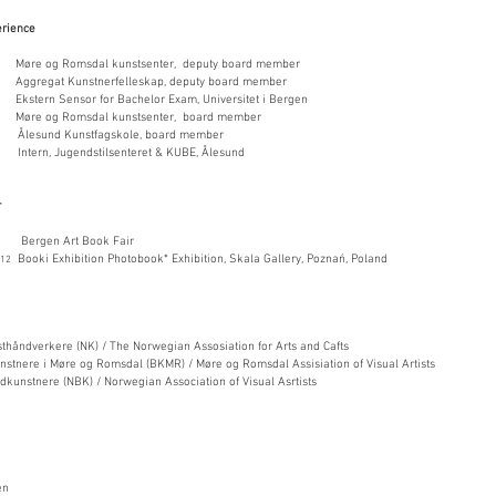
erience
Møre og Romsdal kunstsenter, deputy board member
24
Aggregat Kunstnerfelleskap, deputy board member
kstern Sensor for Bachelor Exam, Universitet i Bergen
Møre og Romsdal kunstsenter, board member
sund Kunstfagskole, board member
tern, J
ugendstilsenteret & KUBE, Ålesund
r
gen Art Book Fair
Booki Exhibition Photobook* Exhibition,
Skala Gallery, Poznań, Poland
.12
thåndverkere (NK) / The Norwegian Assosiation for Arts and Cafts
nstnere i Møre og Romsdal (BKMR) / Møre og Romsdal Assisiation of Visual Artists
dkunstnere (NBK) / Norwegian Association of Visual Asrtists
en