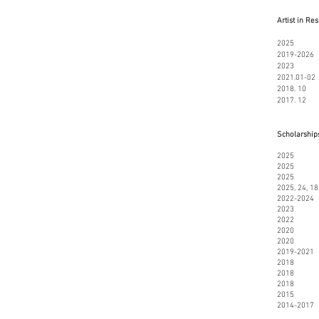
Artist in Re
2025 Pilc
2019-2026
202
2021.01-02 
2018. 10 O
2017. 12 V
Scholarships
2025 Kuns
2025 Ettår
2025 Norwe
2025, 24, 1
2022-2024 
2023 NKF P
2022 Kuns
2020 Kuns
2020 Utstil
2019-2021 S
2018 Utstil
2018 Prosj
2018 Dive
2015 NKs 
2014-2017 