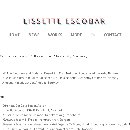
LISSETTE ESCOBAR
HOME
NEWS
WORKS
MORE
CV
CONTACT
82, Lima, Peru / Based in Ålesund, Norway
FA in Medium- and Material Based Art, Oslo National Academy of the Arts, Norway
FA in Medium- and Material Based Art, Oslo National Academy of the Arts, Norway
Ålesund kunstfagskole, Ålesund, Norway
ion
frenda,
Det Gule Huset, Asker
sette Escobar,
KHÅK Kunsthall, Ålesund
1
På tross av alt annet
, Heimdal Kunstforening,Trondheim
9
Rastlaus lekam
II,
Prosjektrommet, Kraft, Bergen
11
Rastlaus lekam
under
Bare mennesket lager rette linjer
, Norsk Billedhoggerforening, Oslo
7
Tales of a Cuchimilco
, Format Gallery project room, Oslo, Norway