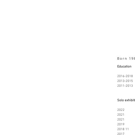
Born 19
Education
2016-2018 M
2013-2015 B
2011-2013 
Solo exhibit
2022 O
2021 Lis
202
201
2018 
201