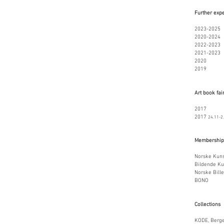
Further exp
2023-2025 
2020-20
2022-2023 E
2021-2023 
2020 Åle
2019 In
Art book fai
2017 Ber
2017
24.11-2
Membership
Norske Kuns
Bildende Ku
Norske Bille
BONO
Collections
KODE, Berg