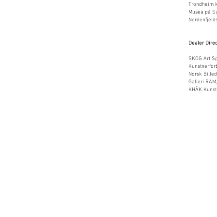
Trondheim
Musea på Su
Nordenfjeld
Dealer Direc
SKOG Art Sp
Kunstnerfor
Norsk Bille
Galleri RAM,
KHÅK Kunsth