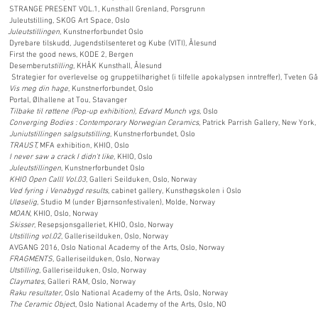
NGE PRESENT VOL.1, Kunsthall Grenland, Porsgrunn
eutstilling, SKOG Art Space, Oslo
19
Juleutstillingen
, Kunstnerforbundet Oslo
are tilskudd, Jugendstilsenteret og Kube (VITI), Ålesund
t the good news, KODE 2, Bergen
esemberut
stilling
, KHÅK Kunsthall, Ålesund
gier for overlevelse og gruppetilhørighet (i tilfelle apokalypsen inntreffer), Tveten Gå
9
Vis meg din hage
, Kunstnerforbundet, Oslo
9
Portal, Ølhallene at Tou, Stavanger
8
Tilbake til røttene (Pop-up exhibition), Edvard Munch vgs,
Oslo
8
Converging Bodies : Contemporary Norwegian Ceramics
, Patrick Parrish Gallery, New York
8
Juniutstillingen salgsutstilling
, Kunstnerforbundet, Oslo
RAUST,
MFA exhibition, KHIO, Oslo
8
I never saw a crack I didn't like
, KHIO, Oslo
7
Juleutstillingen
, Kunstnerforbundet Oslo
7
KHIO Open Calll Vol.03
, Galleri Seilduken, Oslo, Norway
7
Ved fyring i Venabygd results
, cabinet gallery, Kunsthøgskolen i Oslo
7
Uløselig
, Studio M (under Bjørnsonfestivalen), Molde, Norway
7
MOAN
, KHIO, Oslo, Norway
6
Skisser
, Resepsjonsgalleriet, KHIO, Oslo, Norway
6
Utstilling vol.02
, Galleriseilduken, Oslo, Norway
G 2016, Oslo National Academy of the Arts, Oslo, Norway
5
FRAGMENTS
, Galleriseilduken, Oslo, Norway
5
Utstilling
, Galleriseilduken, Oslo, Norway
5
Claymates
, Galleri RAM, Oslo, Norway
4
Raku resultater
, Oslo National Academy of the Arts, Oslo, Norway
4
The Ceramic Objec
t, Oslo National Academy of the Arts, Oslo, NO