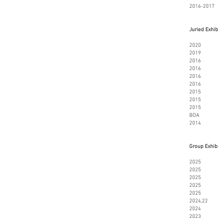
2016-20
Juried Exhib
2020 Årsu
201
201
201
201
2016
2015 Re- r
201
201
BOA
2014
Group Exhib
2025 
2025 Bli
2025 Lære
2025 Jubi
2025 Gene
2024,22 Ku
2024 Gene
2
023