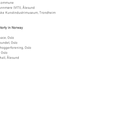
 kommune
nnmøre (VITI), Ålesund
ske Kunstindustrimuseum, Trondheim
torty in Norway
ace, Oslo
bundet, Oslo
dhoggerforening, Oslo
 Oslo
all, Ålesund