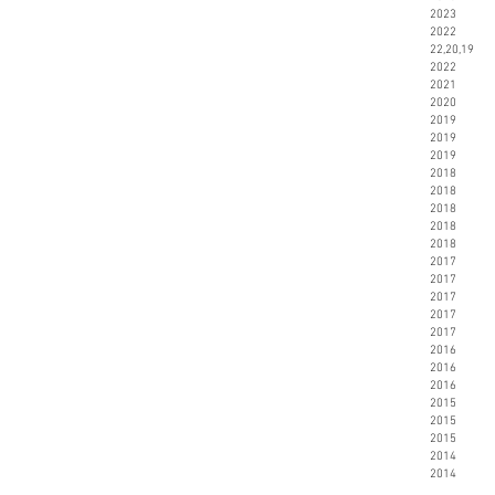
2023 STRA
2022 Jul
22,20,
2022 Dyreb
2021 Firs
2020 D
2019 Strate
201
201
201
201
201
2018
T
201
201
201
201
201
201
201
201
2016 AVGAN
201
201
201
201
201